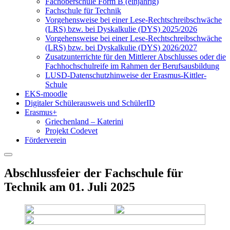
Fachoberschule Form B (einjährig)
Fachschule für Technik
Vorgehensweise bei einer Lese-Rechtschreibschwäche
(LRS) bzw. bei Dyskalkulie (DYS) 2025/2026
Vorgehensweise bei einer Lese-Rechtschreibschwäche
(LRS) bzw. bei Dyskalkulie (DYS) 2026/2027
Zusatzunterrichte für den Mittlerer Abschlusses oder die
Fachhochschulreife im Rahmen der Berufsausbildung
LUSD-Datenschutzhinweise der Erasmus-Kittler-
Schule
EKS-moodle
Digitaler Schülerausweis und SchülerID
Erasmus+
Griechenland – Katerini
Projekt Codevet
Förderverein
Abschlussfeier der Fachschule für
Technik am 01. Juli 2025