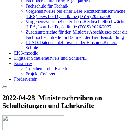
Fachoberschule Form B (einjährig)
Fachschule für Technik
Vorgehensweise bei einer Lese-Rechtschreibschwäche
(LRS) bzw. bei Dyskalkulie (DYS) 2025/2026
Vorgehensweise bei einer Lese-Rechtschreibschwäche
(LRS) bzw. bei Dyskalkulie (DYS) 2026/2027
Zusatzunterrichte für den Mittlerer Abschlusses oder die
Fachhochschulreife im Rahmen der Berufsausbildung
LUSD-Datenschutzhinweise der Erasmus-Kittler-
Schule
EKS-moodle
Digitaler Schülerausweis und SchülerID
Erasmus+
Griechenland – Katerini
Projekt Codevet
Förderverein
2022-04-28_Ministerschreiben an
Schulleitungen und Lehrkräfte