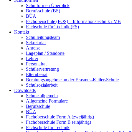
Schulformen
Schulformen Überblick
Berufsschule (BS)
BÜA
Fachoberschule (FOS) – Informationstechnik / MB
Fachschule für Technik (FS)
Kontakt
Schulleitungsteam
Sekretariat
Anreise
Lageplan / Standorte
Lehrer
Personalrat
Schülervertretung
Elternbeirat
Beratungsangebote an der Erasmus-Kittler-Schule
Schulsozialarbeit
Downloads
Schule allgemein
Allgemeine Formulare
Berufsschule
BÜA
Fachoberschule Form A (zweijährig)
Fachoberschule Form B (einjährig)
Fachschule für Technik