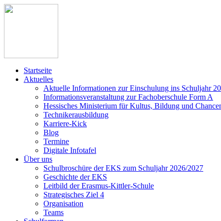
Startseite
Aktuelles
Aktuelle Informationen zur Einschulung ins Schuljahr 2
Informationsveranstaltung zur Fachoberschule Form A
Hessisches Ministerium für Kultus, Bildung und Chance
Technikerausbildung
Karriere-Kick
Blog
Termine
Digitale Infotafel
Über uns
Schulbroschüre der EKS zum Schuljahr 2026/2027
Geschichte der EKS
Leitbild der Erasmus-Kittler-Schule
Strategisches Ziel 4
Organisation
Teams