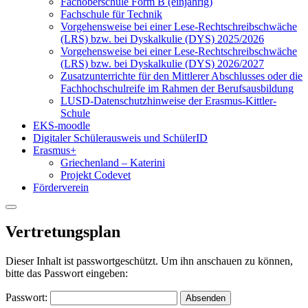
Fachoberschule Form B (einjährig)
Fachschule für Technik
Vorgehensweise bei einer Lese-Rechtschreibschwäche
(LRS) bzw. bei Dyskalkulie (DYS) 2025/2026
Vorgehensweise bei einer Lese-Rechtschreibschwäche
(LRS) bzw. bei Dyskalkulie (DYS) 2026/2027
Zusatzunterrichte für den Mittlerer Abschlusses oder die
Fachhochschulreife im Rahmen der Berufsausbildung
LUSD-Datenschutzhinweise der Erasmus-Kittler-
Schule
EKS-moodle
Digitaler Schülerausweis und SchülerID
Erasmus+
Griechenland – Katerini
Projekt Codevet
Förderverein
Vertretungsplan
Dieser Inhalt ist passwortgeschützt. Um ihn anschauen zu können,
bitte das Passwort eingeben:
Passwort: